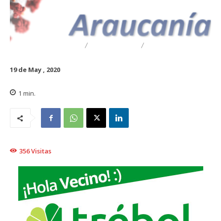
DESTACADO
REGIONAL
TRAIGUÉN
19 de May , 2020
1
min.
356
Visitas