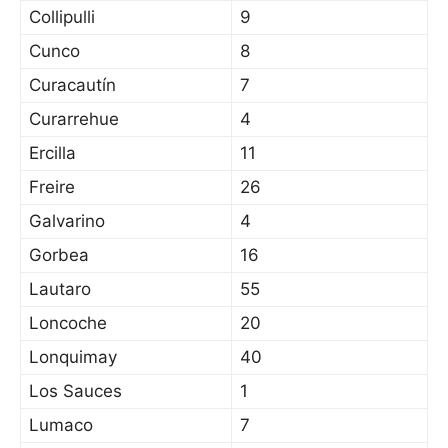
Collipulli
9
Cunco
8
Curacautín
7
Curarrehue
4
Ercilla
11
Freire
26
Galvarino
4
Gorbea
16
Lautaro
55
Loncoche
20
Lonquimay
40
Los Sauces
1
Lumaco
7