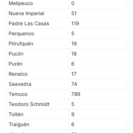
Melipeuco
0
Nueva Imperial
51
Padre Las Casas
119
Perquenco
5
Pitrufquén
19
Pucón
18
Purén
6
Renaico
17
Saavedra
74
Temuco
789
Teodoro Schmidt
5
Toltén
9
Traiguén
6