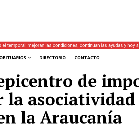
s el temporal: mejoran las condiciones, continúan las ayudas y hoy 
.D.)
OBITUARIOS
DIRECTORIO
CONTACTO
epicentro de imp
 la asociativida
en la Araucanía