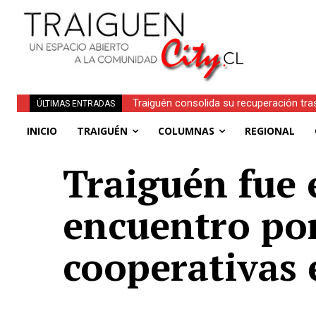
Traiguén consolida su recuperación tra
Obituario | Inés Faundez Linero (Q.E.P
ÚLTIMAS ENTRADAS
regionales
INICIO
TRAIGUÉN
COLUMNAS
REGIONAL
Traiguén fue 
encuentro por
cooperativas 