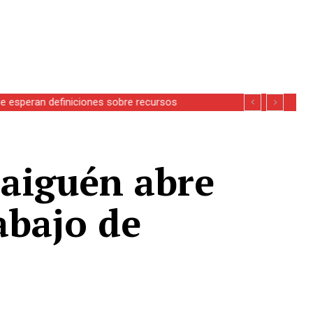
se esperan definiciones sobre recursos
raiguén abre
abajo de