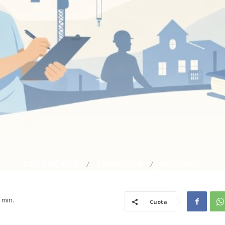
DESTACADO
TRAIGUÉN
GENERAL
min.
Cuota