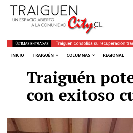
Obituario | Inés Faundez Linero (Q.E.P.D.
ÚLTIMAS ENTRADAS
INICIO
TRAIGUÉN
COLUMNAS
REGIONAL
Traiguén pote
con exitoso c