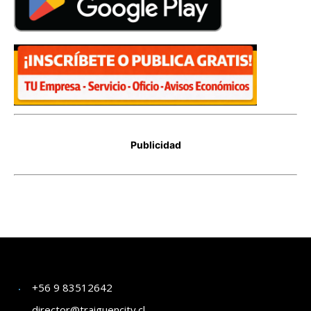
+56 9 83512642
director@traiguencity.cl