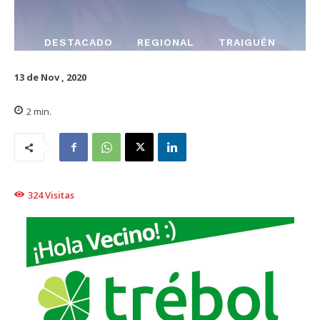
DESTACADO
REGIONAL
TRAIGUÉN
13 de Nov , 2020
2
min.
324
Visitas