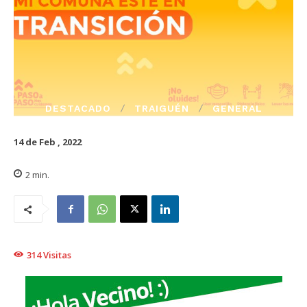
DESTACADO
TRAIGUÉN
GENERAL
14 de Feb , 2022
2
min.
314
Visitas