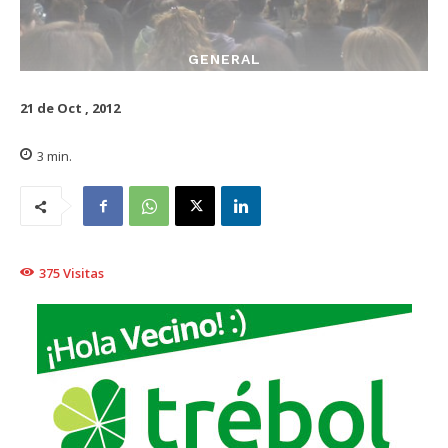
GENERAL
21 de Oct , 2012
3
min.
375
Visitas