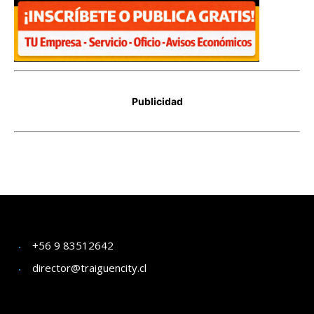
+56 9 83512642
director@traiguencity.cl