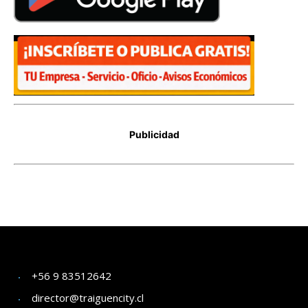
+56 9 83512642
director@traiguencity.cl