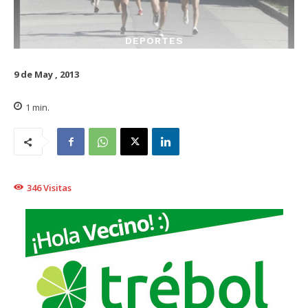
DEPORTES
9 de May , 2013
1
min.
346
Visitas