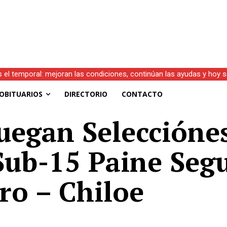
s el temporal: mejoran las condiciones, continúan las ayudas y hoy 
OBITUARIOS
DIRECTORIO
CONTACTO
Juegan Seleccióne
 Sub-15 Paine Seg
ro – Chiloe