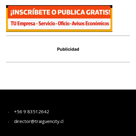
+56 9 83512642
director@traiguencity.cl