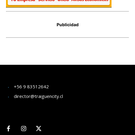
+56 9 83512642
director@traiguencity.cl