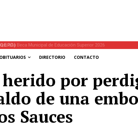
E.P.D.)
OBITUARIOS
DIRECTORIO
CONTACTO
 herido por perdi
saldo de una emb
os Sauces