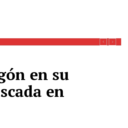
gón en su
oscada en