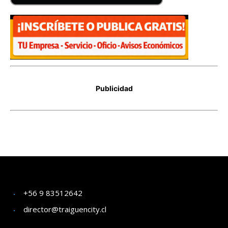
+56 9 83512642
director@traiguencity.cl