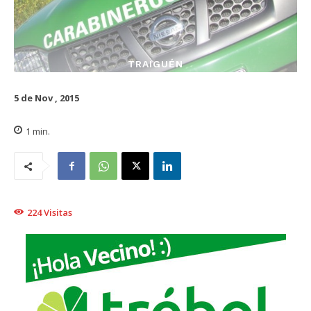
TRAIGUÉN
5 de Nov , 2015
1
min.
224
Visitas