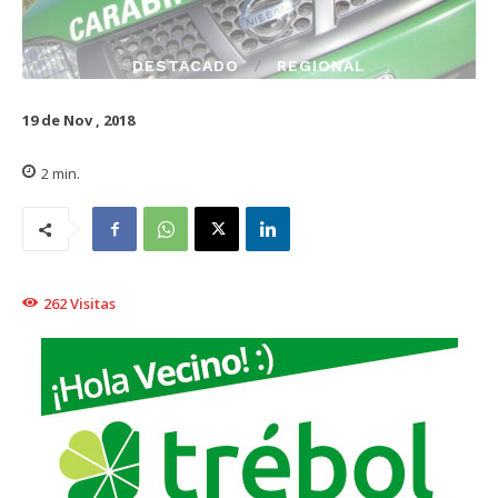
DESTACADO
REGIONAL
19 de Nov , 2018
2
min.
262
Visitas