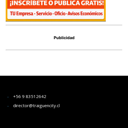
+56 9 83512642
director@traiguencity.cl