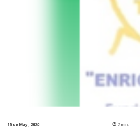
15 de May , 2020
2
min.