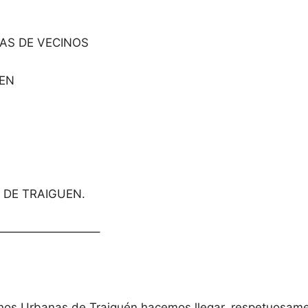
AS DE VECINOS
UEN
 DE TRAIGUEN.
————————–
inos Urbanas de Traiguén hacemos llegar, respetuosame