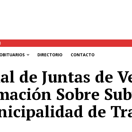
autoridades coordinan nuevas ayudas y habilitan tránsito parcial en l
OBITUARIOS
DIRECTORIO
CONTACTO
l de Juntas de V
rmación Sobre Su
nicipalidad de Tr