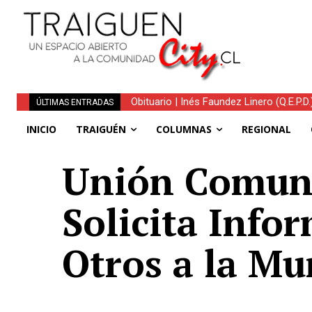
Obituario | Inés Faundez Linero (Q.E.P.D.)
Traiguén avanza hacia la recuperación: 
ÚLTIMAS ENTRADAS
INICIO
TRAIGUÉN
COLUMNAS
REGIONAL
Unión Comuna
Solicita Info
Otros a la Mu