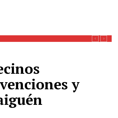
a ruta a Galvarino
ecinos
bvenciones y
aiguén