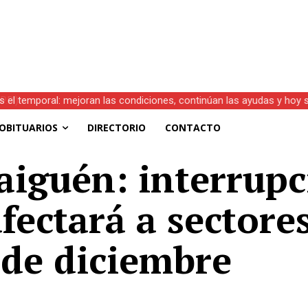
s el temporal: mejoran las condiciones, continúan las ayudas y hoy 
OBITUARIOS
DIRECTORIO
CONTACTO
aiguén: interrupc
ectará a sectores
 de diciembre