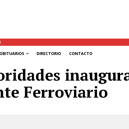
autoridades coordinan nuevas ayudas y habilitan tránsito parcial en l
OBITUARIOS
DIRECTORIO
CONTACTO
oridades inaugur
te Ferroviario