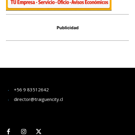
+56 9 83512642
director@traiguencity.cl