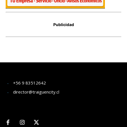
+56 9 83512642
director@traiguencity.cl