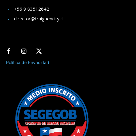
+56 9 83512642
director@traiguencity.cl
Política de Privacidad