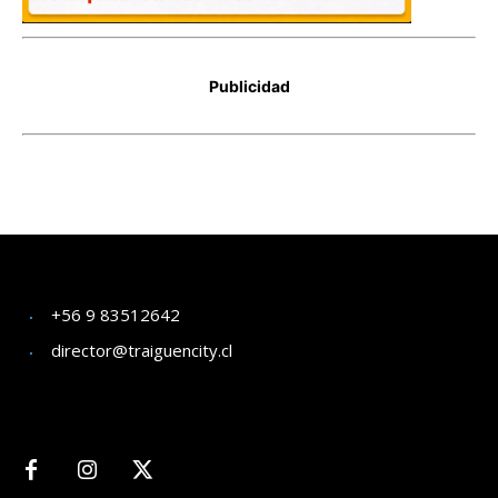
+56 9 83512642
director@traiguencity.cl