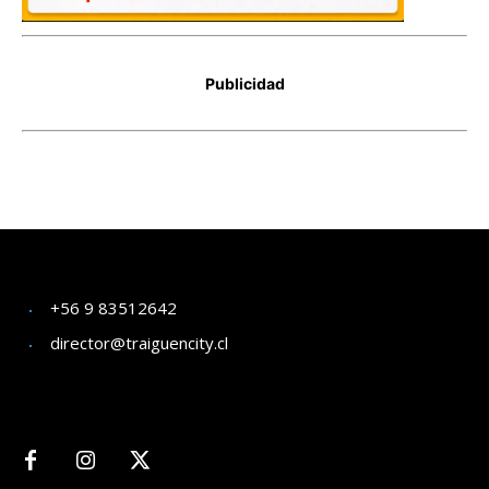
+56 9 83512642
director@traiguencity.cl