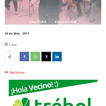
CULTURA
EDUCACIÓN
30 de May , 2013
1
min.
264
Visitas