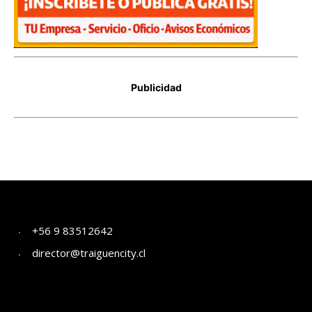
+56 9 83512642
director@traiguencity.cl