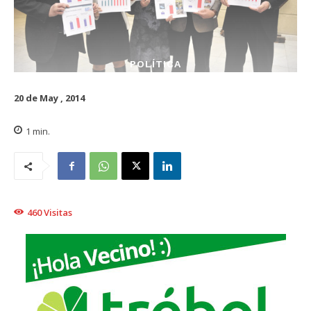
POLÍTICA
20 de May , 2014
1
min.
460
Visitas