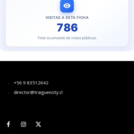
VISITAS A ESTA FICHA
786
Total acumulado de vistas públicas.
+56 9 83512642
director@traiguencity.cl