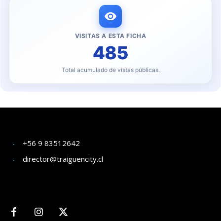
VISITAS A ESTA FICHA
485
Total acumulado de vistas públicas.
+56 9 83512642
director@traiguencity.cl