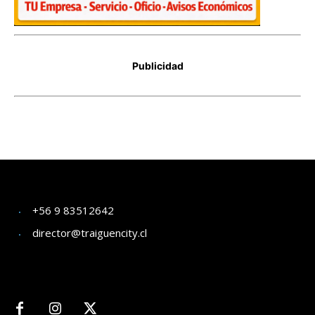
+56 9 83512642
director@traiguencity.cl