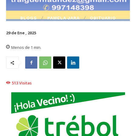
BLOGS
PAMELA JARA
OBITUARIO
29 de Ene , 2025
Menos de 1
min.
513
Visitas