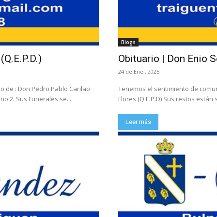
Blogs
(Q.E.P.D.)
Obituario | Don Enio S
24 de Ene , 2025
o de : Don Pedro Pablo Carilao
Tenemos el sentimiento de comunic
no 2. Sus Funerales se...
Flores (Q.E.P.D) Sus restos están s
Leer más