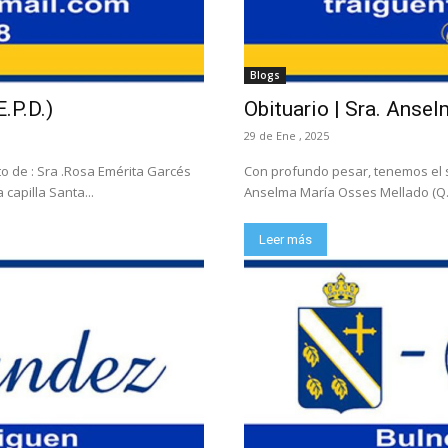
Blogs
.P.D.)
Obituario | Sra. Anse
29 de Ene , 2025
to de : Sra .Rosa Emérita Garcés
Con profundo pesar, tenemos el se
 capilla Santa...
Anselma María Osses Mellado (Q.E.
Leer más