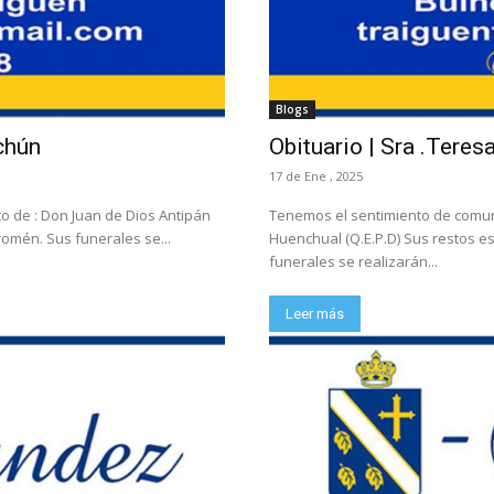
Blogs
chún
Obituario | Sra .Teres
17 de Ene , 2025
o de : Don Juan de Dios Antipán
Tenemos el sentimiento de comuni
romén. Sus funerales se...
Huenchual (Q.E.P.D) Sus restos 
funerales se realizarán...
Leer más