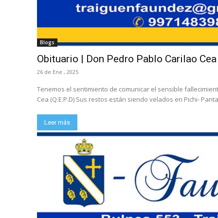
Blogs
Obituario | Don Pedro Pablo Carilao Cea 
26 de Ene , 2025
Tenemos el sentimiento de comunicar el sensible fallecimient
Cea (Q.E.P.D) Sus restos están siendo velados en Pichi- Panta
Leer más