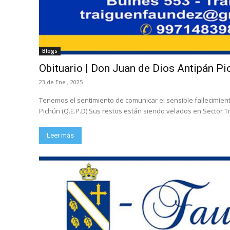
Blogs
Obituario | Don Juan de Dios Antipán Pi
23 de Ene , 2025
Tenemos el sentimiento de comunicar el sensible fallecimient
Pichún (Q.E.P.D) Sus restos están siendo velados en Sector T
Leer más