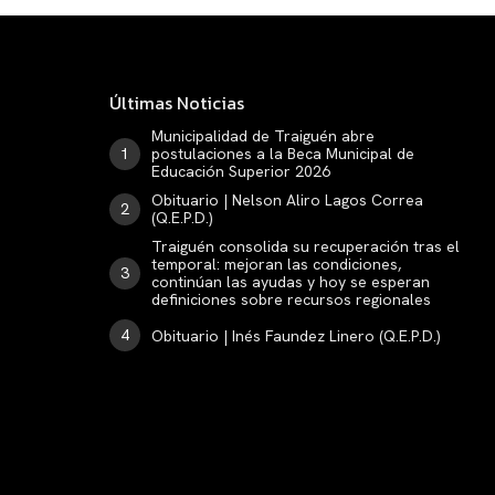
Últimas Noticias
Municipalidad de Traiguén abre
postulaciones a la Beca Municipal de
Educación Superior 2026
Obituario | Nelson Aliro Lagos Correa
(Q.E.P.D.)
Traiguén consolida su recuperación tras el
temporal: mejoran las condiciones,
continúan las ayudas y hoy se esperan
definiciones sobre recursos regionales
Obituario | Inés Faundez Linero (Q.E.P.D.)