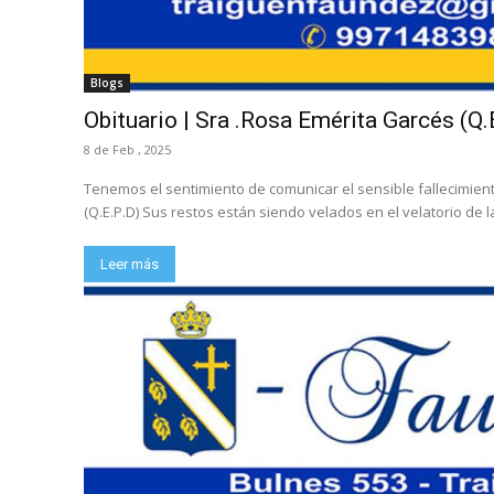
Blogs
Obituario | Sra .Rosa Emérita Garcés (Q.E
8 de Feb , 2025
Tenemos el sentimiento de comunicar el sensible fallecimien
(Q.E.P.D) Sus restos están siendo velados en el velatorio de la
Leer más