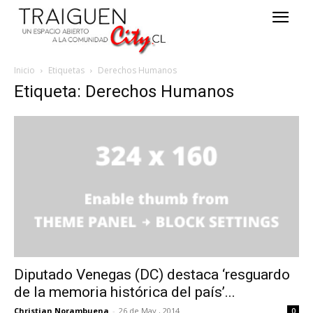
Inicio
Etiquetas
Derechos Humanos
Etiqueta: Derechos Humanos
Diputado Venegas (DC) destaca ‘resguardo
de la memoria histórica del país’...
Christian Norambuena
-
26 de May , 2014
0