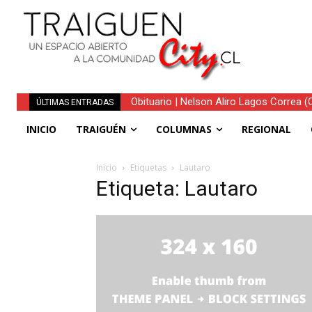
Obituario | Nelson Aliro Lagos Correa (Q.
ÚLTIMAS ENTRADAS
INICIO
TRAIGUÉN
COLUMNAS
REGIONAL
Inicio
Etiquetas
Lautaro
Etiqueta: Lautaro