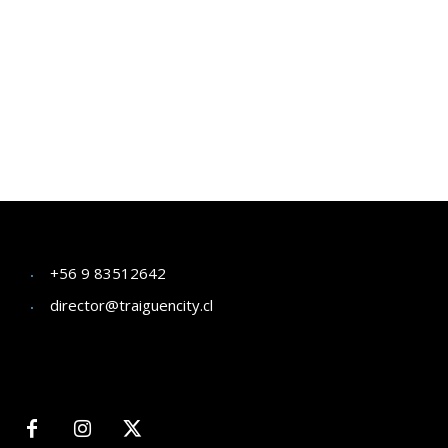
+56 9 83512642
director@traiguencity.cl