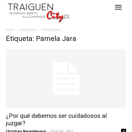
Inicio
Etiquetas
Pamela Jara
Etiqueta: Pamela Jara
¿Por qué debemos ser cuidadosos al
juzgar?
Christian Norambuena
-
13 de Jul , 2012
0