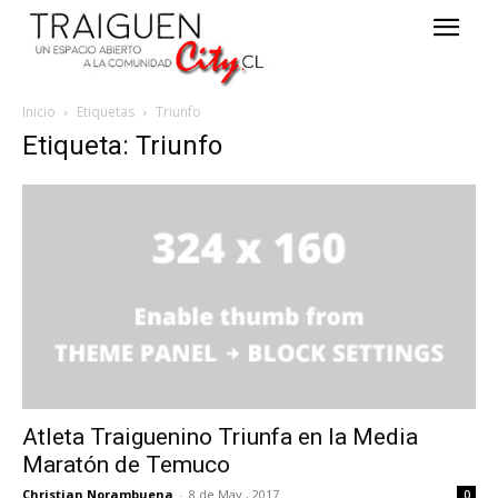
Inicio
Etiquetas
Triunfo
Etiqueta: Triunfo
Atleta Traiguenino Triunfa en la Media
Maratón de Temuco
Christian Norambuena
-
8 de May , 2017
0