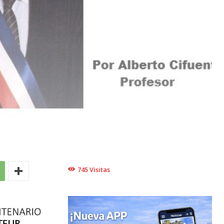
N
745
Visitas