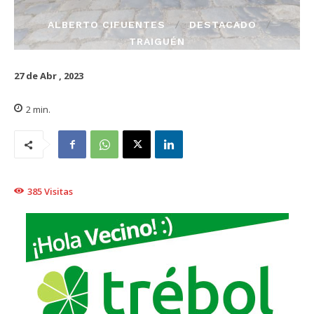
ALBERTO CIFUENTES
DESTACADO
TRAIGUÉN
27 de Abr , 2023
2
min.
385
Visitas